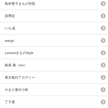
島村豊子きもの学院
四季彩
いち凜。
wargo
LeinaniきものStyle
銀座 庵（iori）
東京着付アカデミー
やまだ着付小町
丁子屋