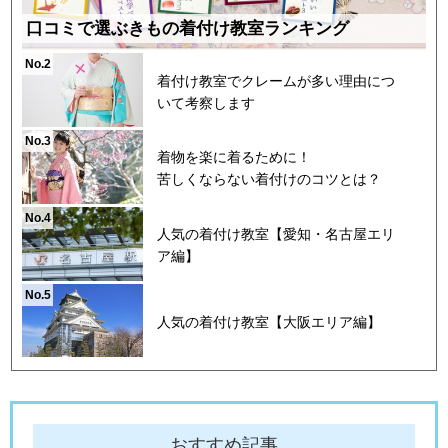
口コミで選ぶきもの着付け教室ランキング
No.2
着付け教室でクレームが多い理由につ
いて考察します
No.3
着物を楽に着るために！
苦しくならない着付けのコツとは？
No.4
人気の着付け教室【愛知・名古屋エリ
ア編】
No.5
人気の着付け教室【大阪エリア編】
おすすめ記事