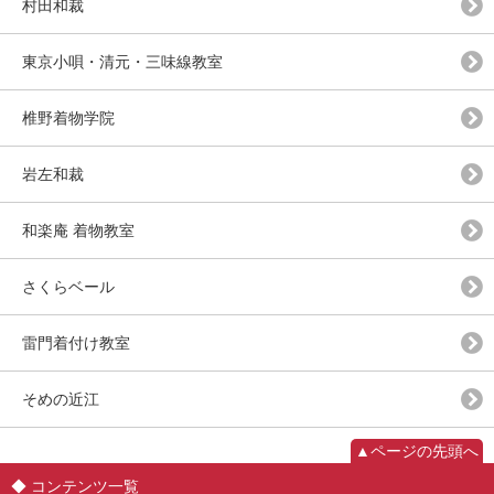
村田和裁
東京小唄・清元・三味線教室
椎野着物学院
岩左和裁
和楽庵 着物教室
さくらベール
雷門着付け教室
そめの近江
▲ページの先頭へ
コンテンツ一覧