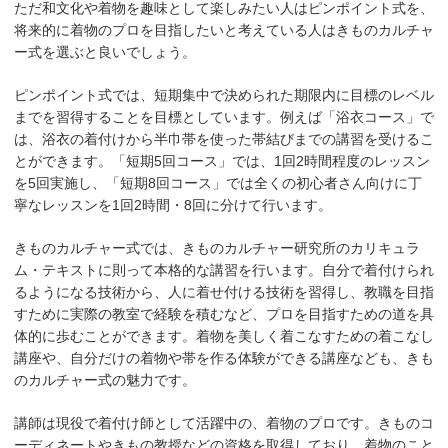
ただ和文化や着物を趣味として楽しみたい人はピンポイント式を、
将来的に着物のプロを目指したいと考えている人はきものカルチャ
ー式を選ぶと良いでしょう。
ピンポイント式では、短期集中で決められた期限内に目標のレベル
までを習得することを目標としています。例えば「浴衣コース」で
は、浴衣の着付けから半巾帯を使った帯結びまでの講習を受けるこ
とができます。「短期5回コース」では、1回2時間程度のレッスン
を5回実施し、「短期8回コース」では全くの初心者さん向けに丁
寧なレッスンを1回2時間・8回に分けて行います。
きものカルチャー式では、きものカルチャー研究所のカリキュラ
ム・テキストに則って本格的な講習を行います。自分で着付けられ
るようになる技術から、人に着せ付ける技術を習得し、教職を目指
すために実際の教室で経験を積むなど、プロを目指すための道を具
体的に歩むことができます。着物を美しく着こなすための着こなし
講座や、自分だけの着物や帯を作る体験ができる講座なども、きも
のカルチャー式の魅力です。
講師は現役で着付け師として活躍中の、着物のプロです。きものコ
ーディネートやきもの教授などの資格を取得しており、着物のこと