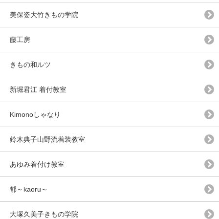
美保姿大竹きもの学院
藤工房
きもの和ルツ
新堀君江 着付教室
Kimonoしゃなり
鈴木典子山野流着装教室
あゆみ着付け教室
郁～kaoru～
大塚久美子きもの学院