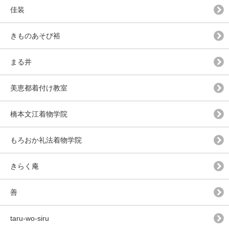
佳装
きものあそび裕
まる井
美恵都着付け教室
橋本文江着物学院
もろおか礼法着物学院
きらく庵
善
taru-wo-siru