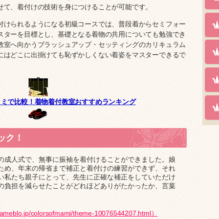
せて、着付けの技術を身につけることが可能です。
付けられるようになる初級コースでは、普段着からセミフォー
スターを目標とし、基礎となる着物の共用についても勉強でき
教室へ向かうブラッシュアップ・セッティングのカリキュラム
にはどこに出掛けても恥ずかしくない着姿をマスターできるで
コミで比較！着物着付教室おすすめランキング
ック！
の成人式で、無事に振袖を着付けることができました。娘
ため、年末の帰省まで補正と着付けの練習ができず、それ
い私たち親子にとって、先生に正確な補正をしていただけ
の負担を減らせたことがどれほどありがたかったか、言葉
/ameblo.jp/colorsofmami/theme-10076544207.html）