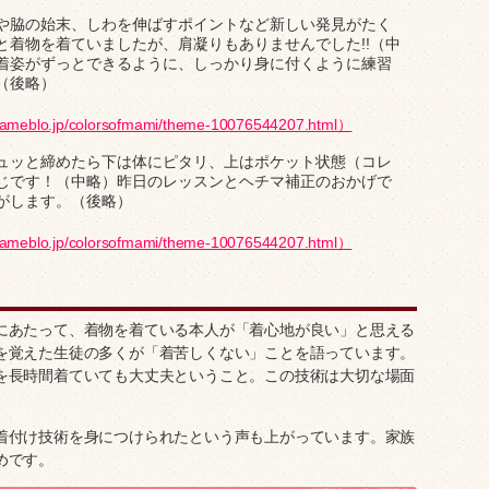
や脇の始末、しわを伸ばすポイントなど新しい発見がたく
と着物を着ていましたが、肩凝りもありませんでした!!（中
着姿がずっとできるように、しっかり身に付くように練習
（後略）
/ameblo.jp/colorsofmami/theme-10076544207.html）
ュッと締めたら下は体にピタリ、上はポケット状態（コレ
じです！（中略）昨日のレッスンとヘチマ補正のおかげで
がします。（後略）
/ameblo.jp/colorsofmami/theme-10076544207.html）
にあたって、着物を着ている本人が「着心地が良い」と思える
を覚えた生徒の多くが「着苦しくない」ことを語っています。
を長時間着ていても大丈夫ということ。この技術は大切な場面
着付け技術を身につけられたという声も上がっています。家族
めです。