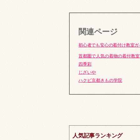
関連ページ
初心者でも安心の着付け教室ガ
首都圏で人気の着物の着付教室
四季彩
じざいや
ハクビ京都きもの学院
人気記事ランキング