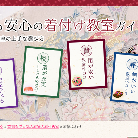
グ
»
首都圏で人気の着物の着付教室
»
着物ふわり