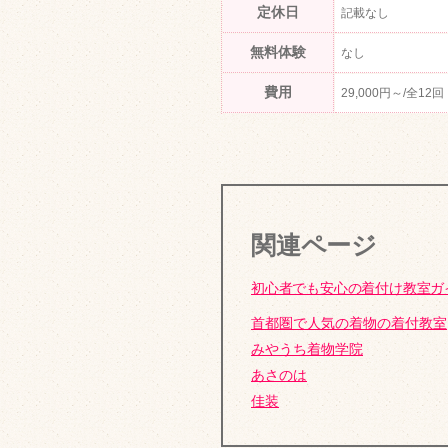
定休日
記載なし
無料体験
なし
費用
29,000円～/全12回
関連ページ
初心者でも安心の着付け教室ガ
首都圏で人気の着物の着付教室
みやうち着物学院
あさのは
佳装