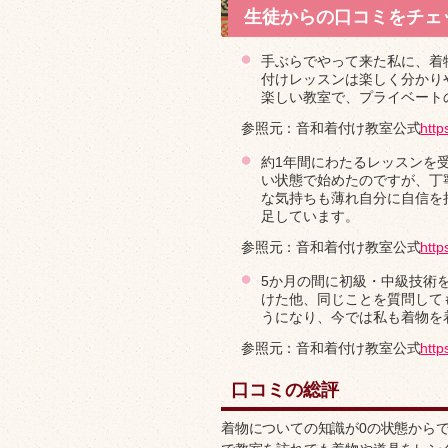
生徒からの口コミをチェ
手ぶらでやって来た私に、着
付けレッスンは楽しく分かり
楽しい教室で、プライベート
参照元：音和着付け教室公式
http
約1年間にわたるレッスンを
い状態で始めたのですが、丁
な気持ちも薄れ自分に自信を
足しています。
参照元：音和着付け教室公式
http
5か月の間に初級・中級技術
けた他、同じことを質問して
うになり、今では私も着物を
参照元：音和着付け教室公式
http
口コミの総評
着物についての知識が0の状態から