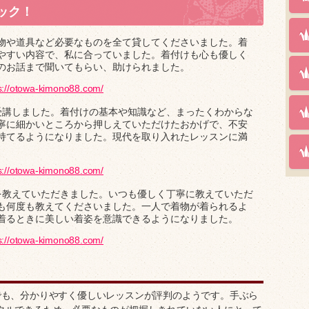
ック！
物や道具など必要なものを全て貸してくださいました。着
やすい内容で、私に合っていました。着付けも心も優しく
のお話まで聞いてもらい、助けられました。
s://otowa-kimono88.com/
受講しました。着付けの基本や知識など、まったくわからな
寧に細かいところから押しえていただけたおかげで、不安
持てるようになりました。現代を取り入れたレッスンに満
s://otowa-kimono88.com/
を教えていただきました。いつも優しく丁寧に教えていただ
も何度も教えてくださいました。一人で着物が着られるよ
着るときに美しい着姿を意識できるようになりました。
s://otowa-kimono88.com/
でも、分かりやすく優しいレッスンが評判のようです。手ぶら