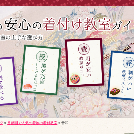
グ
»
首都圏で人気の着物の着付教室
»
音和