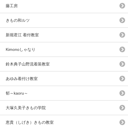
藤工房
きもの和ルツ
新堀君江 着付教室
Kimonoしゃなり
鈴木典子山野流着装教室
あゆみ着付け教室
郁～kaoru～
大塚久美子きもの学院
恵貴（しげき）きもの教室