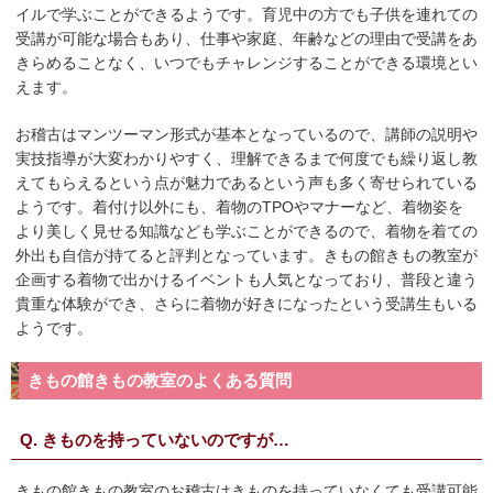
イルで学ぶことができるようです。育児中の方でも子供を連れての
受講が可能な場合もあり、仕事や家庭、年齢などの理由で受講をあ
きらめることなく、いつでもチャレンジすることができる環境とい
えます。
お稽古はマンツーマン形式が基本となっているので、講師の説明や
実技指導が大変わかりやすく、理解できるまで何度でも繰り返し教
えてもらえるという点が魅力であるという声も多く寄せられている
ようです。着付け以外にも、着物のTPOやマナーなど、着物姿を
より美しく見せる知識なども学ぶことができるので、着物を着ての
外出も自信が持てると評判となっています。きもの館きもの教室が
企画する着物で出かけるイベントも人気となっており、普段と違う
貴重な体験ができ、さらに着物が好きになったという受講生もいる
ようです。
きもの館きもの教室のよくある質問
Q. きものを持っていないのですが…
きもの館きもの教室のお稽古はきものを持っていなくても受講可能