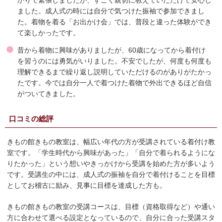
かりで緊張しましたが、すごく親切に教えていだたけて安心し
ました。成人式の時には自分で気つけた振袖で参加できまし
た。着物を着る「お出かけ会」では、普段と違った体験ができ
て楽しかったです。
昔から着物に興味がありましたが、60歳になってから着付け
を習うのには勇気がいりました。不安でしたが、何度も何度も
理解できるまで繰り返し説明していただけるのがありがたかっ
たです。今では自分一人で着つけた着物で外出できるほど自信
がついてきました。
口コミの総評
きもの館きもの教室は、幅広い年代の方が受講されている着付け教
室です。「学生時代から興味があった」「自分で着られるようにな
りたかった」という想いやきっかけから受講を始めた方が多いよう
です。受講生の中には、成人式の振袖を自分で着付けることを目標
としてお稽古に励み、見事に目標を達成した方も。
きもの館きもの教室の受講コースは、目標（資格取得など）や通い
方に合わせて選べる設定となっているので、自分に合った受講スタ