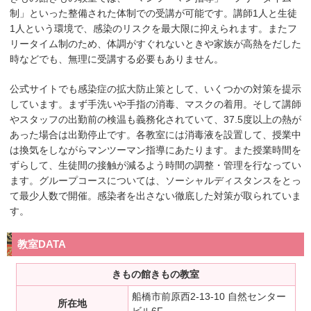
制」といった整備された体制での受講が可能です。講師1人と生徒
1人という環境で、感染のリスクを最大限に抑えられます。またフ
リータイム制のため、体調がすぐれないときや家族が高熱をだした
時などでも、無理に受講する必要もありません。
公式サイトでも感染症の拡大防止策として、いくつかの対策を提示
しています。まず手洗いや手指の消毒、マスクの着用。そして講師
やスタッフの出勤前の検温も義務化されていて、37.5度以上の熱が
あった場合は出勤停止です。各教室には消毒液を設置して、授業中
は換気をしながらマンツーマン指導にあたります。また授業時間を
ずらして、生徒間の接触が減るよう時間の調整・管理を行なってい
ます。グループコースについては、ソーシャルディスタンスをとっ
て最少人数で開催。感染者を出さない徹底した対策が取られていま
す。
教室DATA
きもの館きもの教室
船橋市前原西2-13-10 自然センター
所在地
ビル6F