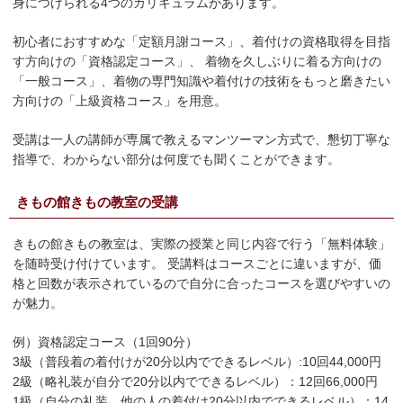
身につけられる4つのカリキュラムがあります。
初心者におすすめな「定額月謝コース」、着付けの資格取得を目指
す方向けの「資格認定コース」、 着物を久しぶりに着る方向けの
「一般コース」、着物の専門知識や着付けの技術をもっと磨きたい
方向けの「上級資格コース」を用意。
受講は一人の講師が専属で教えるマンツーマン方式で、懇切丁寧な
指導で、わからない部分は何度でも聞くことができます。
きもの館きもの教室の受講
きもの館きもの教室は、実際の授業と同じ内容で行う「無料体験」
を随時受け付けています。 受講料はコースごとに違いますが、価
格と回数が表示されているので自分に合ったコースを選びやすいの
が魅力。
例）資格認定コース（1回90分）
3級（普段着の着付けが20分以内でできるレベル）:10回44,000円
2級（略礼装が自分で20分以内でできるレベル）：12回66,000円
1級（自分の礼装、他の人の着付け20分以内でできるレベル）：14